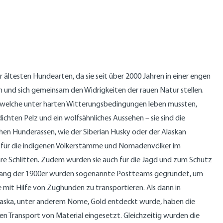
r ältesten Hundearten, da sie seit über 2000 Jahren in einer engen
und sich gemeinsam den Widrigkeiten der rauen Natur stellen.
 welche unter harten Witterungsbedingungen leben mussten,
ichten Pelz und ein wolfsähnliches Aussehen – sie sind die
hen Hunderassen, wie der Siberian Husky oder der Alaskan
für die indigenen Völkerstämme und Nomadenvölker im
 ihre Schlitten. Zudem wurden sie auch für die Jagd und zum Schutz
nfang der 1900er wurden sogenannte Postteams gegründet, um
e mit Hilfe von Zughunden zu transportieren. Als dann in
aska, unter anderem Nome, Gold entdeckt wurde, haben die
n Transport von Material eingesetzt. Gleichzeitig wurden die