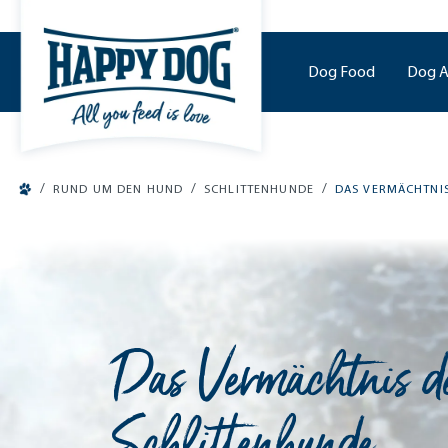
o main content
Dog Food
Dog A
/
/
/
RUND UM DEN HUND
SCHLITTENHUNDE
DAS VERMÄCHTNI
Das Vermächtnis d
Schlittenhunde