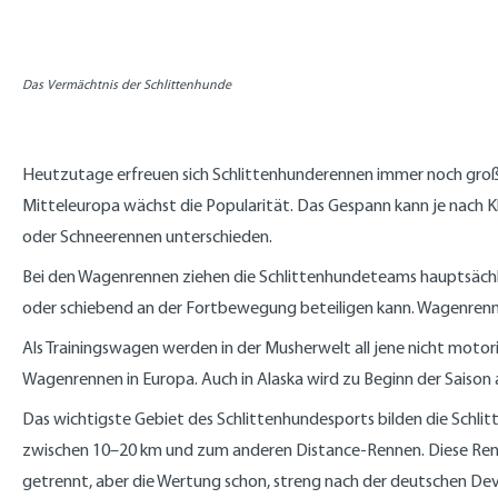
Das Vermächtnis der Schlittenhunde
Heutzutage erfreuen sich Schlittenhunderennen immer noch großer
Mitteleuropa wächst die Popularität. Das Gespann kann je nach K
oder Schneerennen unterschieden.
Bei den Wagenrennen ziehen die Schlittenhundeteams hauptsächlich
oder schiebend an der Fortbewegung beteiligen kann. Wagenren
Als Trainingswagen werden in der Musherwelt all jene nicht motor
Wagenrennen in Europa. Auch in Alaska wird zu Beginn der Saison 
Das wichtigste Gebiet des Schlittenhundesports bilden die Schlitt
zwischen 10–20 km und zum anderen Distance-Rennen. Diese Renne
getrennt, aber die Wertung schon, streng nach der deutschen De