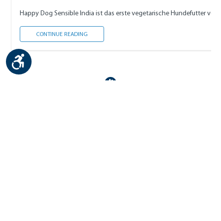
DER VEGETARISCHE GENUSS
CONTINUE READING
Show toolbar
Contact
Imprint
Privacy Policy
Cookies
Accessibility
© by Happy Dog - healthy premium pet food. Manufactured in a family business
in Germany. Happy Dog is a trademark of Interquell GmbH. || Organic
certification body no.: DE-ÖKO-007