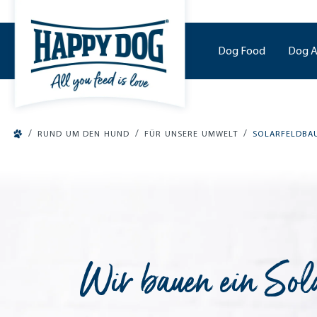
o main content
Dog Food
Dog A
/
/
/
RUND UM DEN HUND
FÜR UNSERE UMWELT
SOLARFELDBA
Wir bauen ein Sola