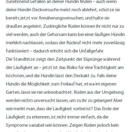
zunehmend Gefallen an deiner Hündin finden – auch wenn
deine Hündin Deckversuche meist noch ablehnt, schütze sie
bereits jetzt vor Annäherungsversuchen, und halte sie
draußen angeleint: Zudringliche Rüden können ihr nicht nur zu
viel werden, auch der Gehorsam kann bei einer läufigen Hündin
merklich nachlassen, sodass der Rückruf nicht mehr zuverlässig
funktioniert – dadurch erhöht sich die Unfallgefahr.
Die Standhitze zeigt den Zeitpunkt der Eisprünge während
der Läufigkeit an – jetzt ist das Risiko für eine Trächtigkeit am
höchsten, und die Hündin lässt den Deckakt zu. Falls deine
Hündin die Möglichkeit zum Freilauf hat, etwa im eigenen
Garten, lasse sie nie unbeobachtet. Rüden aus der Umgebung
werden nichts unversucht lassen, um zu ihr zu gelangen! Aber
wie merkt man, dass die Läufigkeit vorbei ist? Das Ende der
Läufigkeit zu erkennen, ist nicht immer einfach, da die
Symptome variabel sein können. Zeigen Rüden jedoch kein