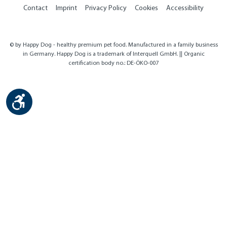
Contact
Imprint
Privacy Policy
Cookies
Accessibility
© by Happy Dog - healthy premium pet food. Manufactured in a family business
in Germany. Happy Dog is a trademark of Interquell GmbH. || Organic
certification body no.: DE-ÖKO-007
Show toolbar