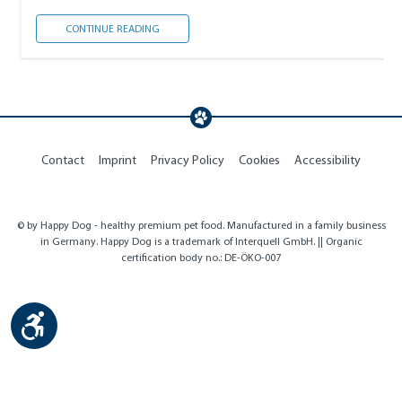
NOTWENDIGE IMPFUNGEN
CONTINUE READING
Contact
Imprint
Privacy Policy
Cookies
Accessibility
© by Happy Dog - healthy premium pet food. Manufactured in a family business
in Germany. Happy Dog is a trademark of Interquell GmbH. || Organic
certification body no.: DE-ÖKO-007
Show toolbar