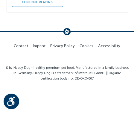
NOTWENDIGE IMPFUNGEN
CONTINUE READING
Contact
Imprint
Privacy Policy
Cookies
Accessibility
© by Happy Dog - healthy premium pet food. Manufactured in a family business
in Germany. Happy Dog is a trademark of Interquell GmbH. || Organic
certification body no.: DE-ÖKO-007
Show toolbar