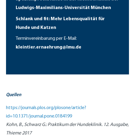
Ludwigs-Maximilians-Universität München
Schlank und fit: Mehr Lebensqualität für
Hunde und Katzen
Terminvereinbarung per E-Mail:
kleintier.ernaehrung@lmu.de
Quellen
https://journals.plos.org/plosone/article?
id=10.1371/journal.pone.0184199
Kohn, B., Schwarz G.: Praktikum der Hundeklinik. 12. Ausgabe,
Thieme 2017