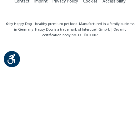
Contact
Imprint
Privacy Policy
Cookies
Accessibility
© by Happy Dog - healthy premium pet food. Manufactured in a family business
in Germany. Happy Dog is a trademark of Interquell GmbH. || Organic
certification body no.: DE-ÖKO-007
Show toolbar