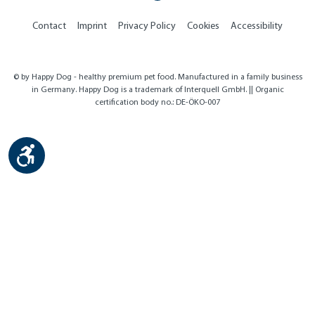
Contact
Imprint
Privacy Policy
Cookies
Accessibility
© by Happy Dog - healthy premium pet food. Manufactured in a family business
in Germany. Happy Dog is a trademark of Interquell GmbH. || Organic
certification body no.: DE-ÖKO-007
Show toolbar