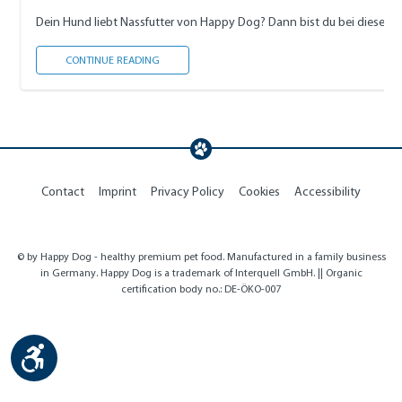
Dein Hund liebt Nassfutter von Happy Dog? Dann bist du bei diesem D
BLUMENTOPF AUS HUNDEFUTTERDOSEN
CONTINUE READING
Contact
Imprint
Privacy Policy
Cookies
Accessibility
© by Happy Dog - healthy premium pet food. Manufactured in a family business
in Germany. Happy Dog is a trademark of Interquell GmbH. || Organic
certification body no.: DE-ÖKO-007
Show toolbar