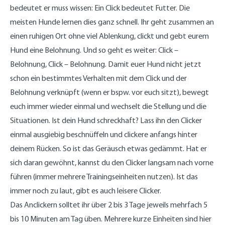
bedeutet er muss wissen: Ein Click bedeutet Futter. Die
meisten Hunde lernen dies ganz schnell. Ihr geht zusammen an
einen ruhigen Ort ohne viel Ablenkung, clickt und gebt eurem
Hund eine Belohnung. Und so geht es weiter: Click –
Belohnung, Click – Belohnung. Damit euer Hund nicht jetzt
schon ein bestimmtes Verhalten mit dem Click und der
Belohnung verknüpft (wenn er bspw. vor euch sitzt), bewegt
euch immer wieder einmal und wechselt die Stellung und die
Situationen. Ist dein Hund schreckhaft? Lass ihn den Clicker
einmal ausgiebig beschnüffeln und clickere anfangs hinter
deinem Rücken. So ist das Geräusch etwas gedämmt. Hat er
sich daran gewöhnt, kannst du den Clicker langsam nach vorne
führen (immer mehrere Trainingseinheiten nutzen). Ist das
immer noch zu laut, gibt es auch leisere Clicker.
Das Anclickern solltet ihr über 2 bis 3 Tage jeweils mehrfach 5
bis 10 Minuten am Tag üben. Mehrere kurze Einheiten sind hier