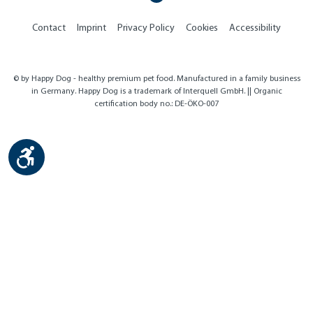
Contact
Imprint
Privacy Policy
Cookies
Accessibility
© by Happy Dog - healthy premium pet food. Manufactured in a family business
in Germany. Happy Dog is a trademark of Interquell GmbH. || Organic
certification body no.: DE-ÖKO-007
Show toolbar