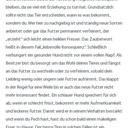
bleiben, da sie viel mit Erziehung zu tun hat. Grundsätzlich
sollte nicht das Tier entscheiden, wann es was bekommt,
sondern du. Wer hier zu nachgiebig ist und ständig neue Sorten
anbietet oder gar das Futter permanent verfeinert, der
„erzieht“ sich leicht einen heiklen Fresser. Das Zauberwort
heißt in diesem Fall „liebevolle Konsequenz“. Schließlich
verhungert ein gesunder Hund nicht vor einem vollen Napf. Als
Besitzer bist du besorgt um das Wohl deines Tieres und fängst
an das Futter zu wechseln oder zu verfeinern, sobald dein
Liebling wenig oder ungern sein Futter aufnimmt. Das klappt
in der Regel für eine Weile bis er auch das neue Futter nicht
mehr interessant findet. Ein schlauer Hund speichert für sich
ab, wenn er schlecht frisst, bekommt er mehr Aufmerksamkeit
und leckeres Futter. Damit wird er in seinem Verhalten bestärkt
und wenn du Pech hast, hast du schon bald einen mäkeligen
Esser zu Hause. Der beste Tipp in solchen Fällen ist ein