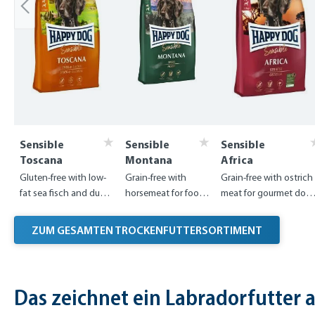
Sensible
Sensible
Sensible
Toscana
Montana
Africa
Gluten-free with low-
Grain-free with
Grain-free with ostrich
fat sea fisch and duck
horsemeat for food-
meat for gourmet dog
for neutered dogs
intolerant dogs
with food sensitivities
ZUM GESAMTEN TROCKENFUTTERSORTIMENT
Das zeichnet ein Labradorfutter a