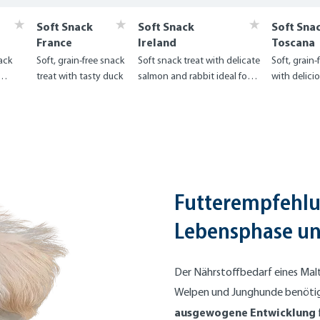
Soft Snack
Soft Snack
Soft Sna
France
Ireland
Toscana
nack
Soft, grain-free snack
Soft snack treat with delicate
Soft, grain-
treat with tasty duck
salmon and rabbit ideal for
with delici
skin & coat
salmon
Futterempfehlu
Lebensphase und
Der Nährstoffbedarf eines Malt
Welpen und Junghunde benötige
ausgewogene Entwicklung