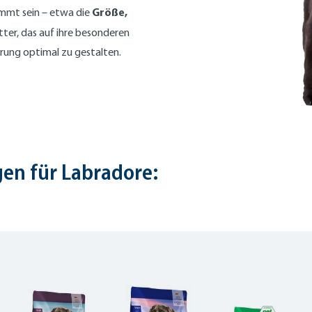
Größe,
immt sein – etwa die
utter, das auf ihre besonderen
hrung optimal zu gestalten.
en fü
r Labradore: