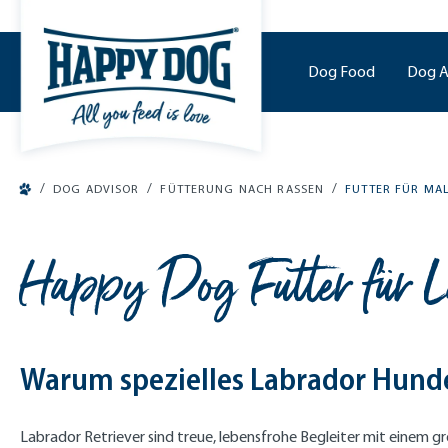
o main content
Dog Food
Dog A
/
/
/
DOG ADVISOR
FÜTTERUNG NACH RASSEN
FUTTER FÜR MA
Happy Dog Futter für L
Warum spezielles Labrador Hund
Labrador Retriever sind treue, lebensfrohe Begleiter mit einem 