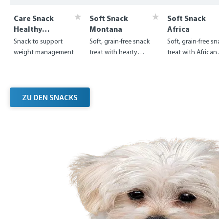
Care Snack
Soft Snack
Soft Snack
Healthy
Montana
Africa
Weight
Snack to support
Soft, grain-free snack
Soft, grain-free s
weight management
treat with hearty
treat with African
horsemeat
ostrich meat
ZU DEN SNACKS