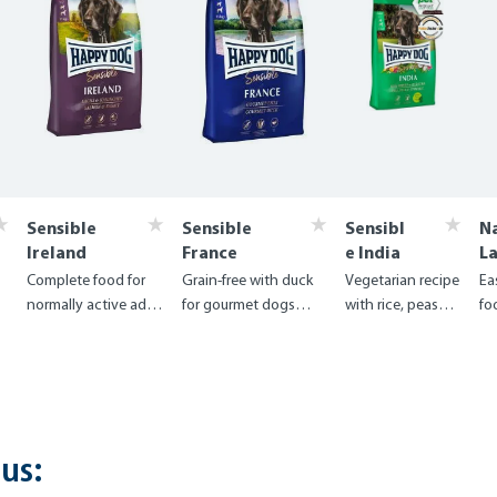
Sensible
Sensible
Sensibl
N
Ireland
France
e India
La
Complete food for
Grain-free with duck
Vegetarian recipe
Ea
s
normally active adult
for gourmet dogs
with rice, peas
fo
dogs from 11kg
with food sensitivities
and turmeric
fo
us: