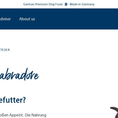
German Premium Dog Food
Made in Germany
dvisor
About us
LTESER
abradore
efutter?
großen Appetit. Die Nahrung