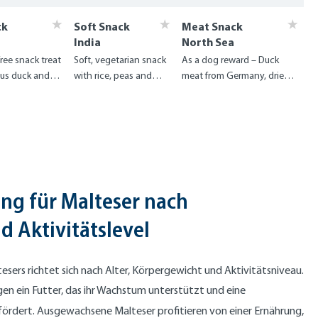
ck
Soft Snack
Meat Snack
India
North Sea
free snack treat
Soft, vegetarian snack
As a dog reward – Duck
ous duck and
with rice, peas and
meat from Germany, dried
turmeric
with care
ng für Malteser nach
 Aktivitätslevel
esers richtet sich nach Alter, Körpergewicht und Aktivitätsniveau.
n ein Futter, das ihr Wachstum unterstützt und eine
fördert. Ausgewachsene Malteser profitieren von einer Ernährung,