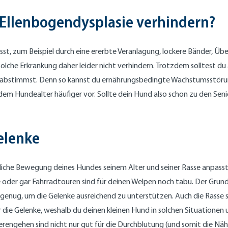
r Ellenbogendysplasie verhindern?
sst, zum Beispiel durch eine ererbte Veranlagung, lockere Bänder, 
ine solche Erkrankung daher leider nicht verhindern. Trotzdem solltest
s abstimmst. Denn so kannst du ernährungsbedingte Wachstumsstöru
 Hundealter häufiger vor. Sollte dein Hund also schon zu den Senio
elenke
iche Bewegung deines Hundes seinem Alter und seiner Rasse anpasst. 
 oder gar Fahrradtouren sind für deinen Welpen noch tabu. Der Grund
g genug, um die Gelenke ausreichend zu unterstützen. Auch die Rasse s
r die Gelenke, weshalb du deinen kleinen Hund in solchen Situatione
rengehen sind nicht nur gut für die Durchblutung (und somit die Nä