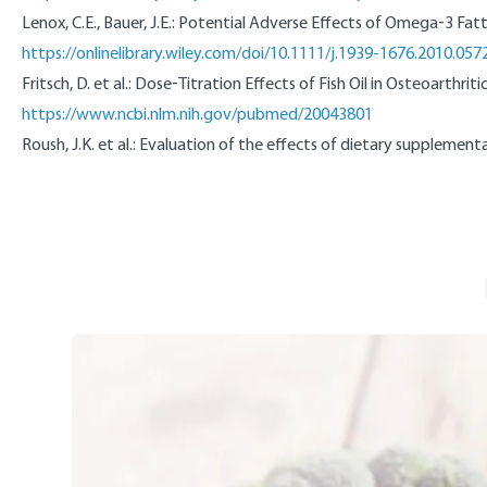
Lenox, C.E., Bauer, J.E.: Potential Adverse Effects of Omega‐3 Fat
https://onlinelibrary.wiley.com/doi/10.1111/j.1939-1676.2010.0572
Fritsch, D. et al.: Dose‐Titration Effects of Fish Oil in Osteoarthr
https://www.ncbi.nlm.nih.gov/pubmed/20043801
Roush, J.K. et al.: Evaluation of the effects of dietary supplemen