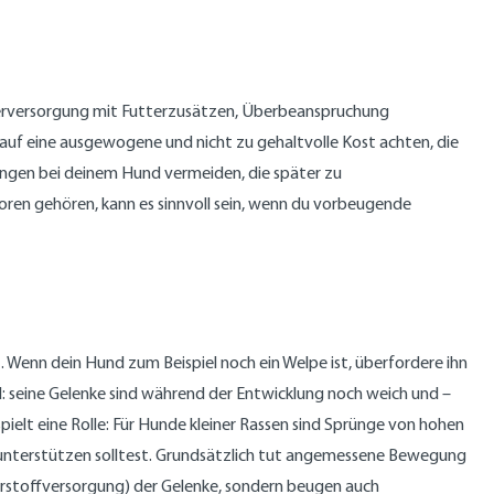
Überversorgung mit Futterzusätzen, Überbeanspruchung
 du auf eine ausgewogene und nicht zu gehaltvolle Kost achten, die
ngen bei deinem Hund vermeiden, die später zu
ren gehören, kann es sinnvoll sein, wenn du vorbeugende
Wenn dein Hund zum Beispiel noch ein Welpe ist, überfordere ihn
: seine Gelenke sind während der Entwicklung noch weich und –
pielt eine Rolle: Für Hunde kleiner Rassen sind Sprünge von hohen
n unterstützen solltest. Grundsätzlich tut angemessene Bewegung
hrstoffversorgung) der Gelenke, sondern beugen auch