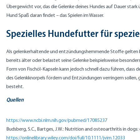
Übergewicht vor, das die Gelenke deines Hundes auf Dauer stark üb
Hund Spaß daran findet – das Spielen im Wasser.
Spezielles Hundefutter für spezi
Als gelenkerhaltende und entzündungshemmende Stoffe gelten beis
bereits älter oder belastet seine Gelenke beispielsweise besonders
Form von Fischöl-Kapseln kann jedoch schnell dazu führen, dass d
des Gelenkknorpels fördern und Entzündungen verringern sollen, gi
besteht.
Quellen
https://www.ncbi.nlm.nih.gov/pubmed/17085237
Budsberg, S.C., Bartges, J.W.: Nutrition and osteoarthritis in dogs
https://onlinelibrary.wiley.com/doi/full/10.1111/jvim.12033