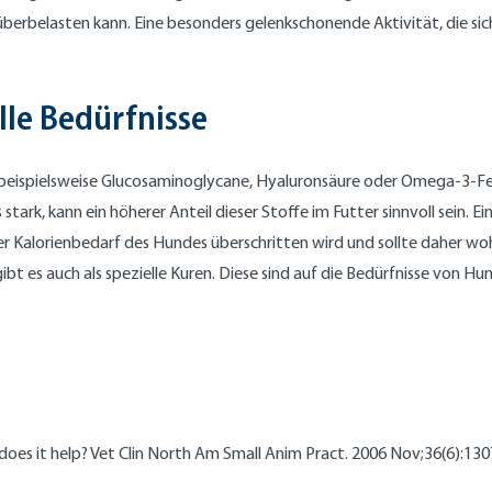
erbelasten kann. Eine besonders gelenkschonende Aktivität, die sich 
elle Bedürfnisse
pielsweise Glucosaminoglycane, Hyaluronsäure oder Omega-3-Fettsäure
 stark, kann ein höherer Anteil dieser Stoffe im Futter sinnvoll sein.
er Kalorienbedarf des Hundes überschritten wird und sollte daher woh
bt es auch als spezielle Kuren. Diese sind auf die Bedürfnisse von H
: does it help? Vet Clin North Am Small Anim Pract. 2006 Nov;36(6):1307