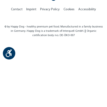
Contact
Imprint
Privacy Policy
Cookies
Accessibility
© by Happy Dog - healthy premium pet food. Manufactured in a family business
in Germany. Happy Dog is a trademark of Interquell GmbH. || Organic
certification body no.: DE-ÖKO-007
Show toolbar