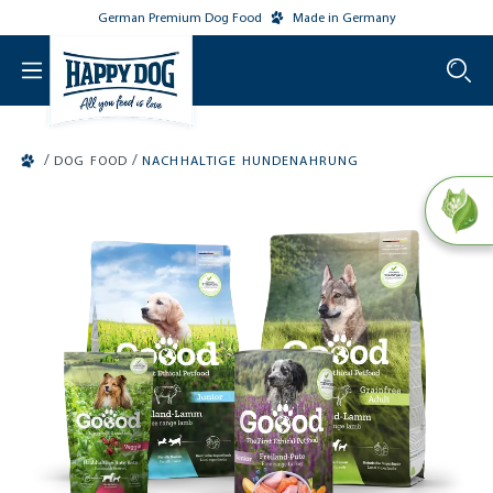
German Premium Dog Food
Made in Germany
o main content
/
/
DOG FOOD
NACHHALTIGE HUNDENAHRUNG