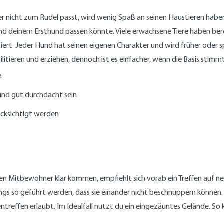
, der nicht zum Rudel passt, wird wenig Spaß an seinen Haustieren h
r und deinem Ersthund passen könnte. Viele erwachsene Tiere haben 
ert. Jeder Hund hat seinen eigenen Charakter und wird früher oder sp
bilitieren und erziehen, dennoch ist es einfacher, wenn die Basis stimm
n
 und gut durchdacht sein
ücksichtigt werden
Mitbewohner klar kommen, empfiehlt sich vorab ein Treffen auf neut
gs so geführt werden, dass sie einander nicht beschnuppern können. 
ntreffen erlaubt. Im Idealfall nutzt du ein eingezäuntes Gelände. S