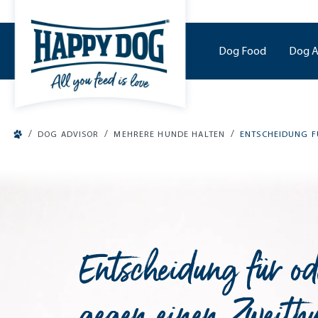
o main content
Dog Food
Dog A
/
/
/
DOG ADVISOR
MEHRERE HUNDE HALTEN
ENTSCHEIDUNG F
Entscheidung für od
gegen einen Zweith